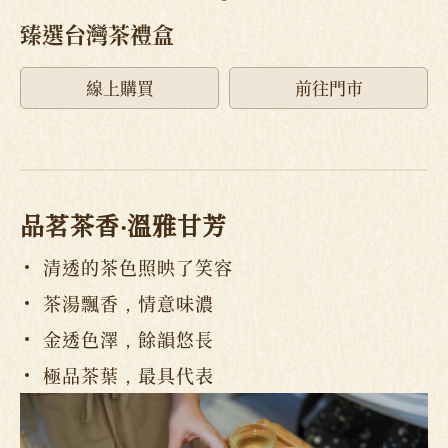
臻選台灣茶禮盒
線上購買
前往門市
品茗茶香‧溫雅甘芳
清透的茶色照映了笑容
茶湯飄香，情意味濃
金透色澤，餘韻悠長
極品茶葉，最具代表