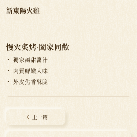
新東陽火雞
慢火炙烤
‧
闔家同歡
獨家鹹甜醬汁
肉質鮮嫩入味
外皮焦香酥脆
上一篇