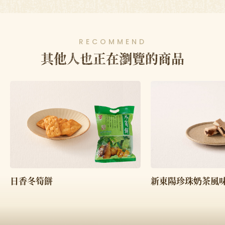
RECOMMEND
其他人也正在瀏覽的商品
日香冬筍餅
新東陽珍珠奶茶風