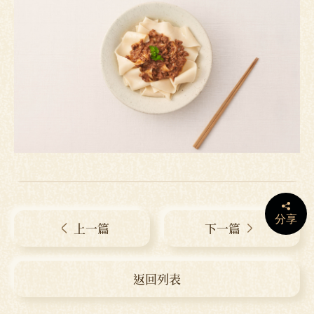
分享
上一篇
下一篇
返回列表