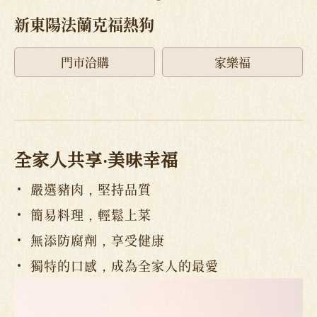
新東陽法蘭克福熱狗
門市洽購
家樂福
全家人共享‧美味幸福
嚴選豬肉，堅持品質
簡易料理，輕鬆上菜
無添防腐劑，享受健康
獨特的口感，成為全家人的最愛