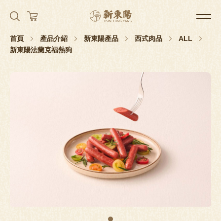
首頁
產品介紹
新東陽產品
西式肉品
ALL
新東陽法蘭克福熱狗