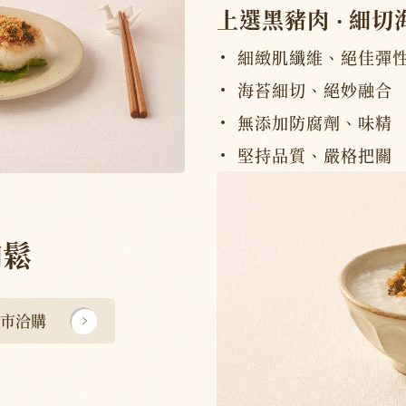
上選黑豬肉
‧
細切
細緻肌纖維、絕佳彈
海苔細切、絕妙融合
無添加防腐劑、味精
堅持品質、嚴格把關
肉鬆
市洽購