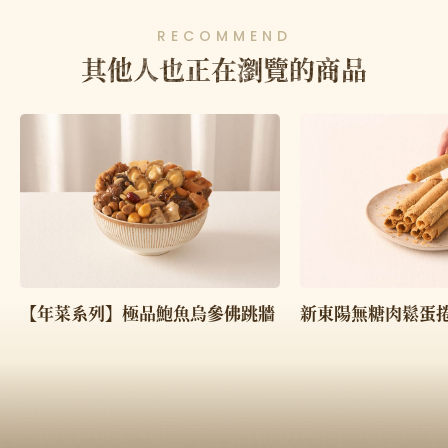
RECOMMEND
其他人也正在瀏覽的商品
【年菜系列】極品鮑魚烏參佛跳牆
新東陽無糖肉鬆蛋