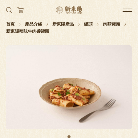
首頁
產品介紹
新東陽產品
罐頭
肉類罐頭
新東陽辣味牛肉醬罐頭