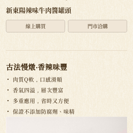
新東陽辣味牛肉醬罐頭
線上購買
門市洽購
古法慢燉‧香辣味豐
肉質Q軟，口感滑順
香氣四溢，層次豐富
多重應用，省時又方便
保證不添加防腐劑、味精