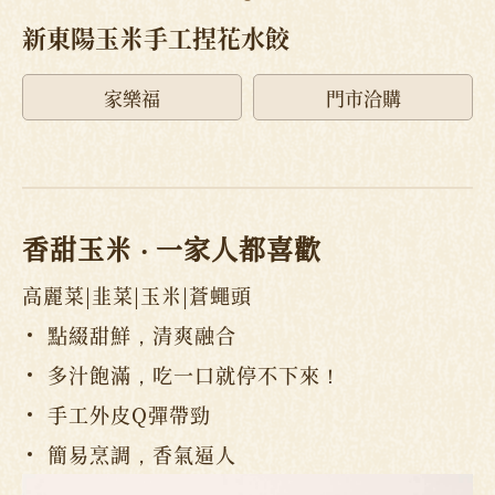
新東陽玉米手工捏花水餃
家樂福
門市洽購
香甜玉米 ‧
一家人都喜歡
高麗菜|韭菜|玉米|蒼蠅頭
點綴甜鮮，清爽融合
多汁飽滿，吃一口就停不下來！
手工外皮Q彈帶勁
簡易烹調，香氣逼人