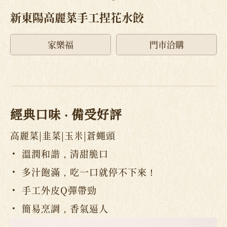
新東陽高麗菜手工捏花水餃
家樂福
門市洽購
經典口味 ‧ 備受好評
高麗菜|韭菜|玉米|蒼蠅頭
溫潤和諧，清甜脆口
多汁飽滿，吃一口就停不下來！
手工外皮Q彈帶勁
簡易烹調，香氣逼人