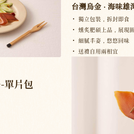
台灣烏金 ‧ 海味雄
獨立包裝，拆封即食
燻炙肥碩上品，展現
細膩丰姿，悠悠回味
送禮自用兩相宜
-單片包