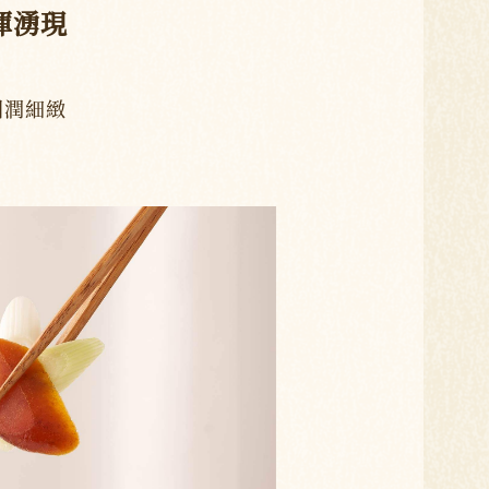
渾湧現
圓潤細緻