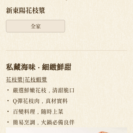
新東陽花枝漿
全家
私藏海味 ‧ 細緻鮮甜
花枝漿
|
花枝蝦漿
嚴選鮮嫩花枝，清甜脆口
Q彈花枝肉，真材實料
百變料理，隨時上菜
簡易烹調，火鍋必備良伴