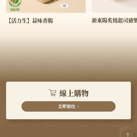
新東陽炙燒起司豬
【活力生】蒜味香腸
線上購物
立即前往