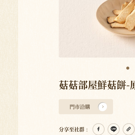
菇菇部屋鮮菇餅-
門市洽購
分享至社群：