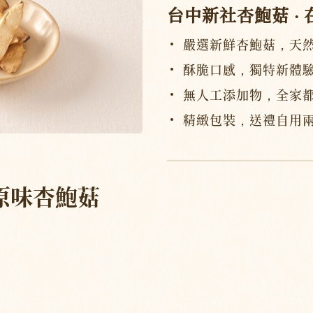
台中新社杏鮑菇 ‧
嚴選新鮮杏鮑菇，天
酥脆口感，獨特新體
無人工添加物，全家
精緻包裝，送禮自用
原味杏鮑菇