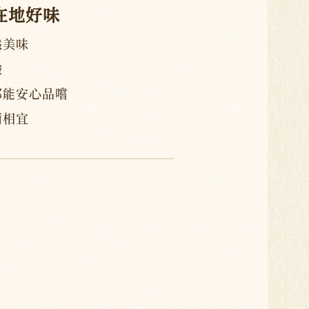
 在地好味
然美味
驗
都能安心品嚐
兩相宜