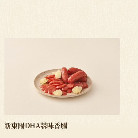
新東陽DHA蒜味香腸