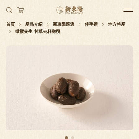
首頁
產品介紹
新東陽嚴選
伴手禮
地方特產
橄欖先生-甘草去籽橄欖