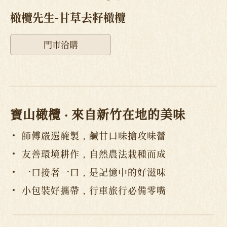
橄欖先生-甘草去籽橄欖
門市洽購
寶山橄欖 ‧ 來自新竹在地的美味
師傅嚴選醃製，鹹甘口味搶攻味蕾
友善環境耕作，自然農法栽種而成
一口接著一口，是記憶中的好滋味
小包裝好攜帶，行車旅行必備零嘴