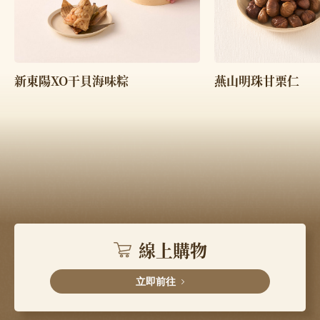
燕山明珠甘栗仁
新東陽XO干貝海味粽
線上購物
立即前往