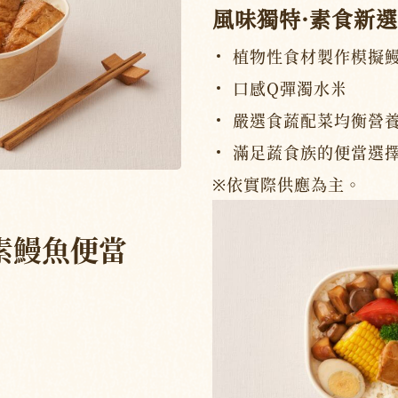
風味獨特·素食新選
植物性食材製作模擬
口感Q彈濁水米
嚴選食蔬配菜均衡營
滿足蔬食族的便當選
※依實際供應為主。
素鰻魚便當