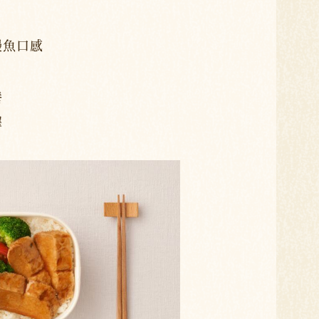
鰻魚口感
養
擇