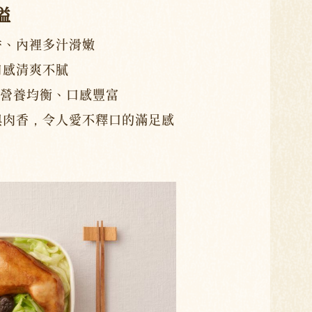
溢
香、內裡多汁滑嫩
口感清爽不膩
，營養均衡、口感豐富
與肉香，令人愛不釋口的滿足感