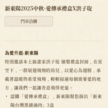
新東陽2025中秋-愛傳承禮盒X洪子琁
門市洽購
為愛升起‧新東陽
特別邀請本土插畫家洪子琁 繪製禮盒封面，在星
空下，一群展翅飛翔的鳥兒，以愛心為翅膀，承
載著溫暖與希望飛翔，輕輕掠過每個需要愛的地
方，讓我們一起讓善意飛得更遠。
認購「愛傳承禮盒」，新東陽幫您捐出「新東
陽台灣黑豬滷肉」3盒