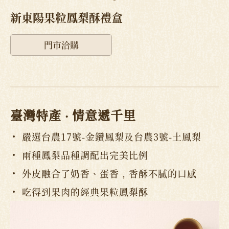
新東陽果粒鳳梨酥禮盒
門市洽購
臺灣特產 ‧ 情意遞千里
嚴選台農17號-金鑽鳳梨及台農3號-土鳳梨
兩種鳳梨品種調配出完美比例
外皮融合了奶香、蛋香，香酥不膩的口感
吃得到果肉的經典果粒鳳梨酥