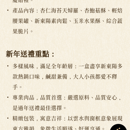
產品內容：杏仁海苔天婦羅、杏鮑菇酥、輕焙
腰果罐、新東陽素肉鬆、玉米水果酥、綜合蔬
果脆片。
新年送禮重點：
多樣風味，滿足全年齡層：一盒盡享新東陽多
款熱銷口味，鹹甜兼備，大人小孩都愛不釋
手。
專業肉品，品質首選：嚴選原料、品質安心，
是過年送禮最佳選擇。
精緻包裝，寓意吉祥：以雲水與窗框意象展現
東方雅韻，象徵生活順遂、好運亨通。