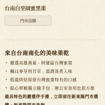
台南白堊園蜜黑棗
門市洽購
來自台南南化的美味果乾
嚴選高雄燕巢、阿蓮區台灣蜜棗
輔以麥芽與甘草，溫潤蒸煮入味
低溫烘焙保留台灣蜜棗特有的口感
貼心單顆獨立隨手包，辦公室食用也很方便
最具特色的嚴選伴手禮，立即前往新東陽門市選
購：
新東陽門市查詢