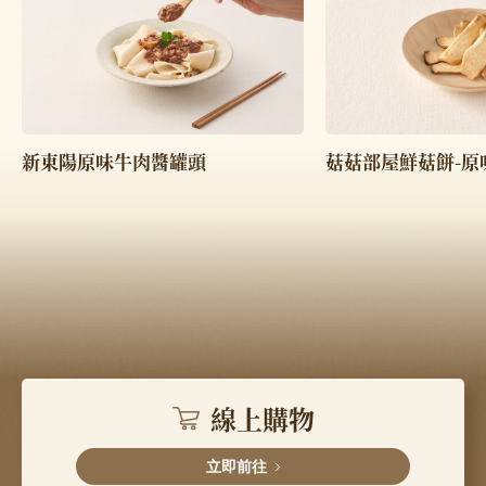
菇菇部屋鮮菇餅-原
新東陽原味牛肉醬罐頭
線上購物
立即前往