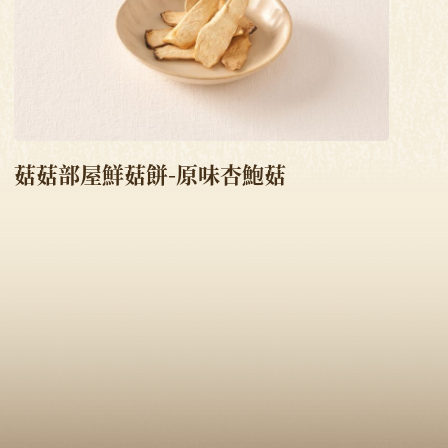
菇菇部屋鮮菇餅-原味杏鮑菇