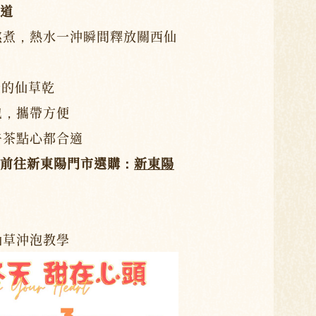
道
熬煮，熱水一沖瞬間釋放關西仙
證的仙草乾
包，攜帶方便
午茶點心都合適
前往新東陽門市選購：
新東陽
仙草沖泡教學