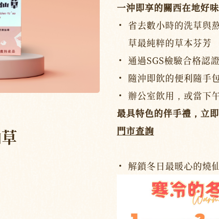
一沖即享的關西在地好味
省去數小時的洗草與
草最純粹的草本芬芳
通過SGS檢驗合格認
隨沖即飲的便利隨手
辦公室飲用，或當下
最具特色的伴手禮，立即
門市查詢
仙草
解鎖冬日最暖心的燒