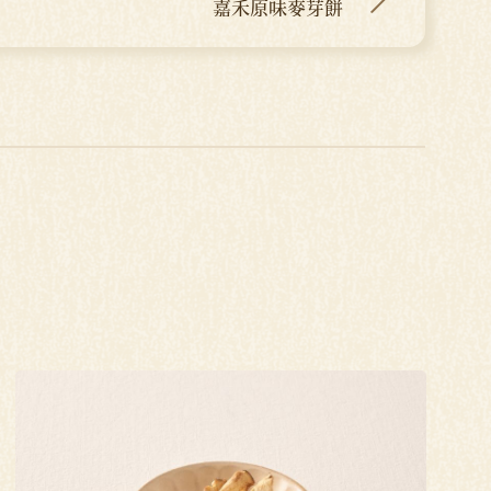
嘉禾原味麥芽餅