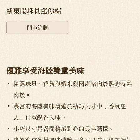
新東陽珠貝迷你粽
門市洽購
優雅享受海陸雙重美味
精選珠貝、香菇與蝦米與國產豬肉炒製的特製
肉燥。
豐富的海陸美味濃縮於精巧尺寸中，香氣迷
人，口感鹹香入味。
小巧尺寸是餐間精緻點心的最佳選擇。
專為追求多樣風味體驗、多元品嚐、想在端午