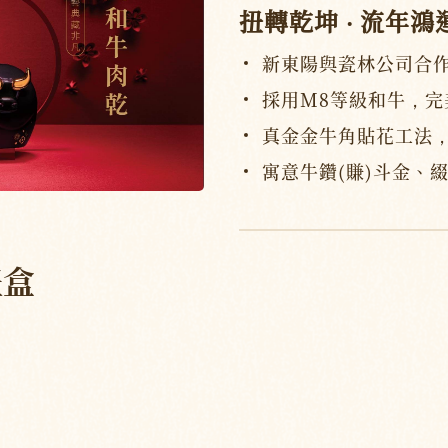
扭轉乾坤 ‧ 流年鴻
新東陽與瓷林公司合
採用M8等級和牛，完
真金金牛角貼花工法
寓意牛鑽(賺)斗金、
禮盒