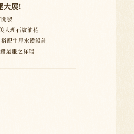
運大展!
作開發
美大理石紋油花
，搭配牛尾水鑽設計
綴鑽最賺之祥瑞