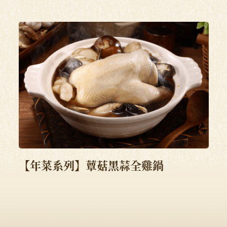
【年菜系列】蕈菇黑蒜全雞鍋