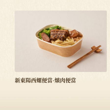
新東陽西螺便當-爌肉便當