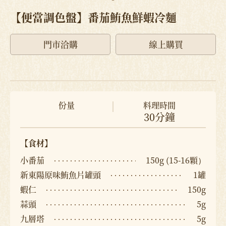
【便當調色盤】番茄鮪魚鮮蝦冷麵
門市洽購
線上購買
份量
料理時間
30分鐘
【食材】
小番茄
150g (15-16顆）
新東陽原味鮪魚片罐頭
1罐
蝦仁
150g
蒜頭
5g
九層塔
5g