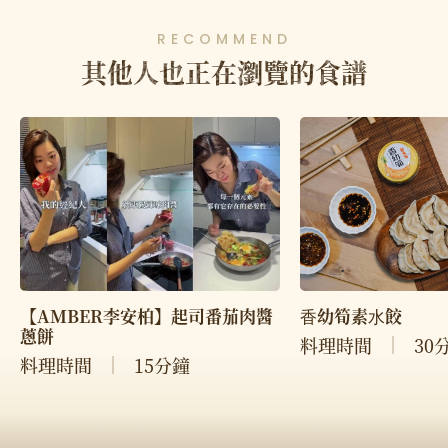
RECOMMEND
其他人也正在瀏覽的食譜
【AMBER李安柏】起司番茄肉醬
⾹幼筍素⽔餃
蔥餅
料理時間
30
料理時間
15分鐘