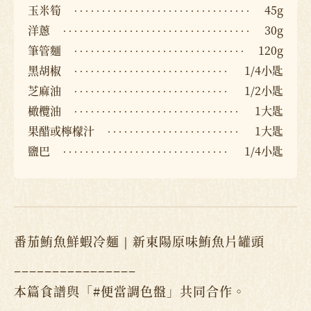
玉米筍
45g
洋蔥
30g
筆管麵
120g
黑胡椒
1/4小匙
芝麻油
1/2小匙
橄欖油
1大匙
果醋或檸檬汁
1大匙
鹽巴
1/4小匙
番茄鮪魚鮮蝦冷麵｜新東陽原味鮪魚片罐頭
________________
本篇食譜與「#便當調色盤」共同合作。