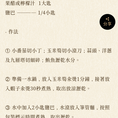
果醋或檸檬汁 1大匙
鹽巴 ———— 1/4小匙
分享
‧ 作法
① 小番茄切小丁；玉米筍切小滾刀；蒜頭、洋蔥
及九層塔切細碎；鮪魚瀝乾水分。
② 準備一水鍋，放入玉米筍汆燙1分鐘，接著放
入蝦子汆燙30秒煮熟，取出放涼瀝乾。
③ 水中加入2小匙鹽巴，水滾放入筆管麵，按照
包裝標示時間煮熟，取出瀝乾。