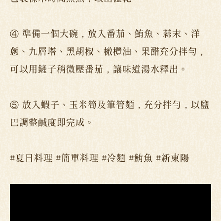
④ 準備一個大碗，放入番茄、鮪魚、蒜末、洋
蔥、九層塔、黑胡椒、橄欖油、果醋充分拌勻，
可以用鏟子稍微壓番茄，讓味道湯水釋出。
⑤ 放入蝦子、玉米筍及筆管麵，充分拌勻，以鹽
巴調整鹹度即完成。
#夏日料理 #簡單料理 #冷麵 #鮪魚 #新東陽