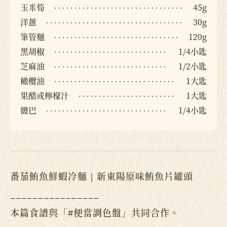
玉米筍
45g
洋蔥
30g
筆管麵
120g
黑胡椒
1/4小匙
芝麻油
1/2小匙
橄欖油
1大匙
果醋或檸檬汁
1大匙
鹽巴
1/4小匙
番茄鮪魚鮮蝦冷麵｜新東陽原味鮪魚片罐頭
________________
本篇食譜與「#便當調色盤」共同合作。