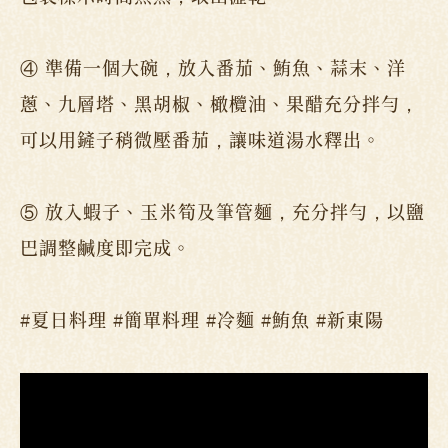
④ 準備一個大碗，放入番茄、鮪魚、蒜末、洋
蔥、九層塔、黑胡椒、橄欖油、果醋充分拌勻，
可以用鏟子稍微壓番茄，讓味道湯水釋出。
⑤ 放入蝦子、玉米筍及筆管麵，充分拌勻，以鹽
巴調整鹹度即完成。
#夏日料理 #簡單料理 #冷麵 #鮪魚 #新東陽