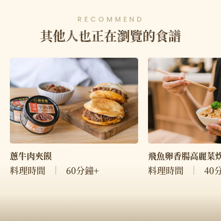
RECOMMEND
其他人也正在瀏覽的食譜
飛魚卵香腸高麗菜
蔥牛肉夾饃
料理時間
40
料理時間
60分鐘+