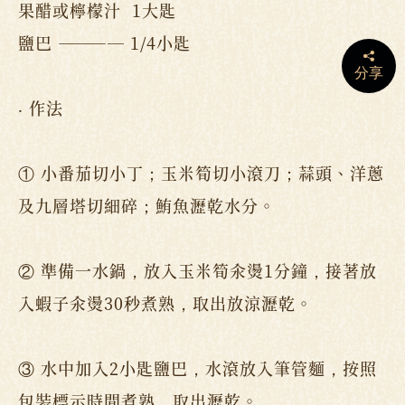
果醋或檸檬汁 1大匙
鹽巴 ———— 1/4小匙
分享
‧ 作法
① 小番茄切小丁；玉米筍切小滾刀；蒜頭、洋蔥
及九層塔切細碎；鮪魚瀝乾水分。
② 準備一水鍋，放入玉米筍汆燙1分鐘，接著放
入蝦子汆燙30秒煮熟，取出放涼瀝乾。
③ 水中加入2小匙鹽巴，水滾放入筆管麵，按照
包裝標示時間煮熟，取出瀝乾。