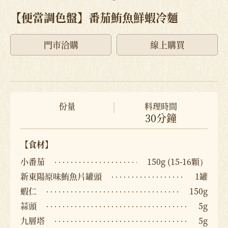
【便當調色盤】番茄鮪魚鮮蝦冷麵
門市洽購
線上購買
份量
料理時間
30分鐘
【食材】
小番茄
150g (15-16顆）
新東陽原味鮪魚片罐頭
1罐
蝦仁
150g
蒜頭
5g
九層塔
5g