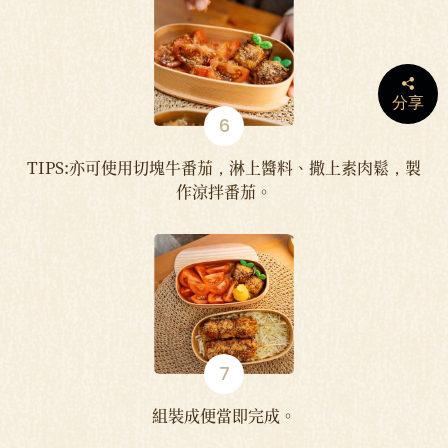
分享
TIPS:亦可使用切塊牛番茄，淋上醬料、撒上素肉鬆，製
作涼拌番茄。
組裝成便當即完成。