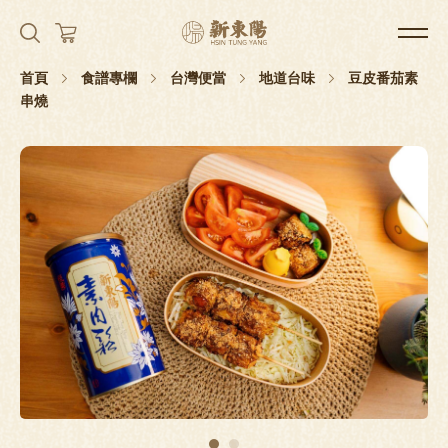
首頁
食譜專欄
台灣便當
地道台味
豆皮番茄素
串燒