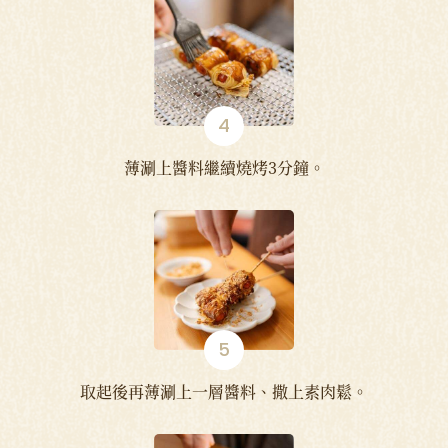
薄涮上醬料繼續燒烤3分鐘。
取起後再薄涮上一層醬料、撒上素肉鬆。