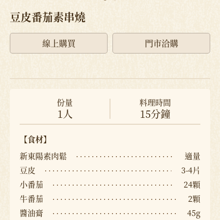
豆皮番茄素串燒
線上購買
門市洽購
份量
料理時間
1人
15分鐘
【食材】
新東陽素肉鬆
適量
豆皮
3-4片
小番茄
24顆
牛番茄
2顆
醬油膏
45g