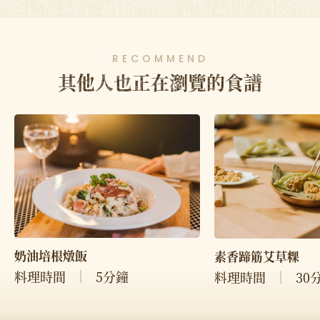
RECOMMEND
其他人也正在瀏覽的食譜
奶油培根燉飯
素香蹄筋艾草粿
料理時間
5分鐘
料理時間
30