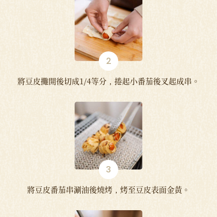
將豆皮攤開後切成1/4等分，捲起小番茄後叉起成串。
將豆皮番茄串涮油後燒烤，烤至豆皮表面金黃。