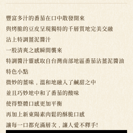
豐富多汁的番茄在口中散發開來
與烤脆的豆皮呈現獨特的千層質地完美交融
沾上特調薑泥醬汁
一股清爽之感瞬間襲來
特調醬汁靈感取自台灣南部地區番茄沾薑泥醬油
特色小點
微妙的薑味，溫和地融入了鹹甜之中
並且巧妙地中和了番茄的酸味
使得整體口感更加平衡
再加上新東陽素肉鬆的酥脆口感
讓每一口都充滿層次，讓人愛不釋手!