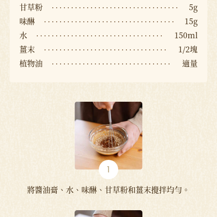
甘草粉
5g
味醂
15g
水
150ml
薑末
1/2塊
植物油
適量
將醬油膏、水、味醂、甘草粉和薑末攪拌均勻。