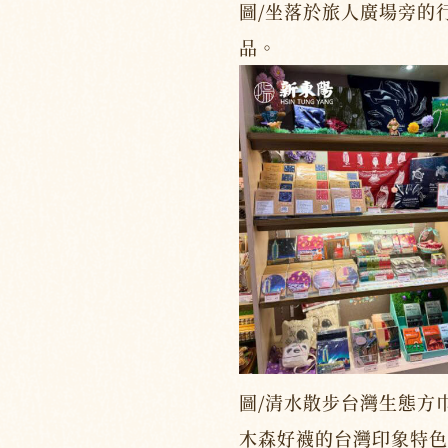
圖/坐落於旅人廣場旁的
品。
圖/清水散步台灣生態方
木森好襪的台灣印象特色