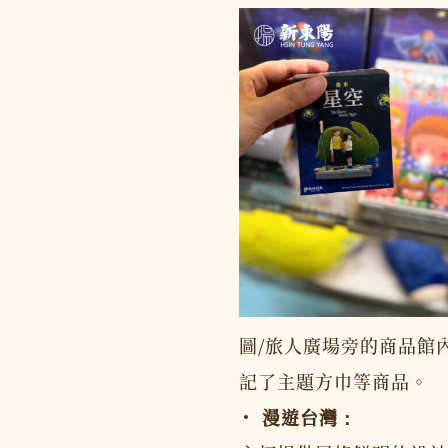
圖/旅人廣場旁的商品館
記了主題方巾等商品。
漫遊台灣：