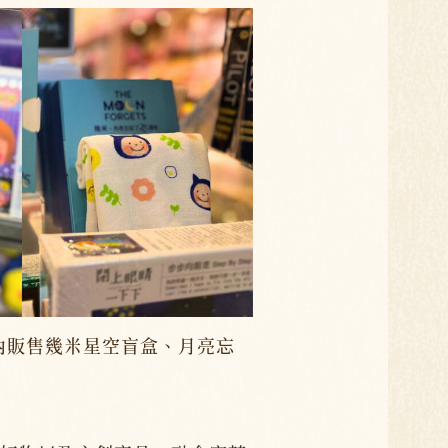
內販售幾米星空盲盒、月亮忘