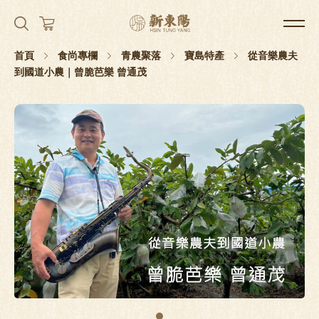
首頁
食尚專欄
青農聚落
寶島特產
從音樂農夫
到國道小農｜曾脆芭樂 曾通茂