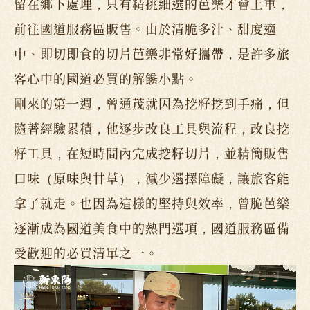
留在鄉下處理，只有精挑細選的芭樂才會上車，
前往國道服務區販售。由於清脆多汁、甜度適
中、即切即食的切片芭樂非常好攜帶，是許多旅
客心中的國道必買的解饞小點。
剛來的第一週，曾通茂就因為挖籽挖到手痛，但
隨著經驗累積，他逐步改良工具與流程，改良挖
籽工具，在短時間內完成挖籽切片，並精簡販售
口味（原味與甘草），減少選擇障礙，讓旅客能
拿了就走。也因為這樣的堅持與效率，曾脆芭樂
逐漸成為國道美食中的熱門選項，國道服務區備
受歡迎的必買清單之一。