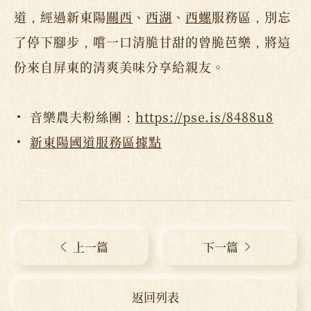
道，經過新東陽
關西
、
西湖
、
西螺
服務區，別忘
了停下腳步，嚐一口清脆甘甜的曾脆芭樂，將這
份來自屏東的清爽美味分享給親友。
音樂農夫粉絲團：
https://pse.is/8488u8
新東陽國道服務區據點
上一篇
下一篇
返回列表