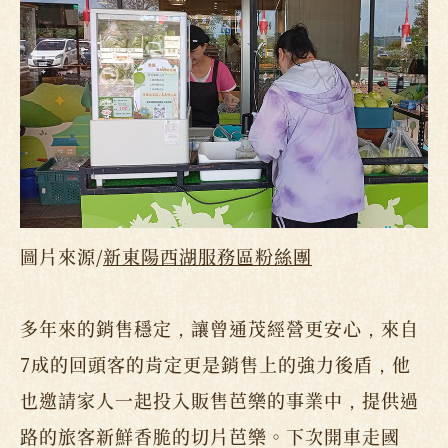
圖片來源/
新東陽西湖服務區粉絲團
多年來的銷售穩定，讓曾通茂經營更安心，來自
7成的回頭客的肯定更是銷售上的強力後盾，他
也邀請家人一起投入販售芭樂的事業中，提供過
路的旅客新鮮香脆的切片芭樂。下次開車走國