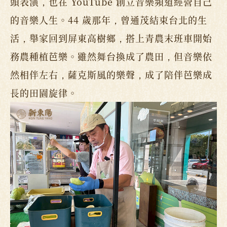
頭表演，也在 YouTube 創立音樂頻道經營自己
的音樂人生。44 歲那年，曾通茂結束台北的生
活，舉家回到屏東高樹鄉，搭上青農末班車開始
務農種植芭樂。雖然舞台換成了農田，但音樂依
然相伴左右，薩克斯風的樂聲，成了陪伴芭樂成
長的田園旋律。