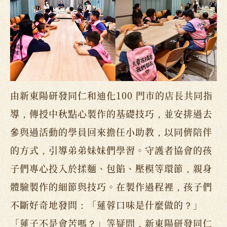
由新東陽研發同仁和迪化100 門市的店長共同指
導，傳授中秋點心製作的基礎技巧，並安排過去
參與過活動的學員回來擔任小助教，以同儕陪伴
的方式，引導弟弟妹妹們學習。守護者協會的孩
子們專心投入於揉麵、包餡、壓模等環節，親身
體驗製作的細節與技巧。在製作過程裡，孩子們
不斷好奇地發問：「蓮蓉口味是什麼做的？」
「蓮子不是會苦嗎？」等疑問，新東陽研發同仁