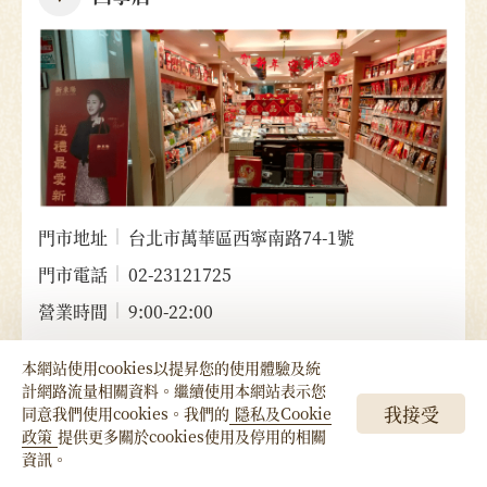
門市地址
台北市萬華區西寧南路74-1號
門市電話
02-23121725
營業時間
9:00-22:00
門市
國民旅遊卡
活力生專櫃
本網站使用cookies以提昇您的使用體驗及統
計網路流量相關資料。繼續使用本網站表示您
LINE 好友
我接受
同意我們使用cookies。我們的
隱私及Cookie
政策
提供更多關於cookies使用及停用的相關
立即加入
新東陽LINE官方帳號
資訊。
綁定成為專屬好友送$50購物金