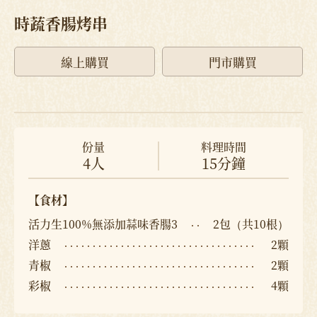
時蔬香腸烤串
線上購買
門市購買
份量
料理時間
4人
15分鐘
【食材】
活力生100%無添加蒜味香腸3
2包（共10根）
洋蔥
2顆
青椒
2顆
彩椒
4顆