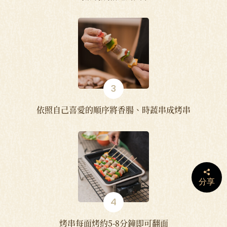
依照自己喜愛的順序將香腸、時蔬串成烤串
分享
烤串每面烤約5-8分鐘即可翻面