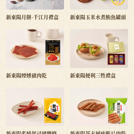
新東陽月餅-千江月禮盒
新東陽玉米水煮鮪魚罐頭
新東陽煙燻豬肉乾
新東陽便利三牲禮盒
新東陽炙燒起司豬樂條
新東陽芥末風味脆片肉乾