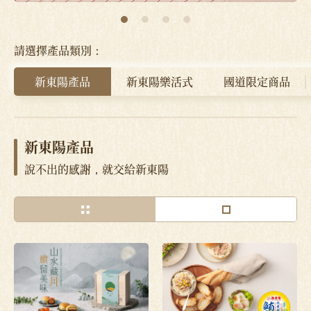
請選擇產品類別：
新東陽產品
新東陽樂活式
國道限定商品
新東陽產品
說不出的感謝，就交給新東陽