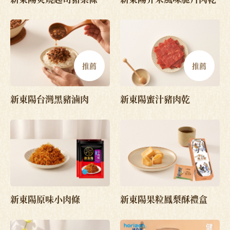
推薦
推薦
新東陽台灣黑豬滷肉
新東陽蜜汁豬肉乾
新東陽原味小肉條
新東陽果粒鳳梨酥禮盒