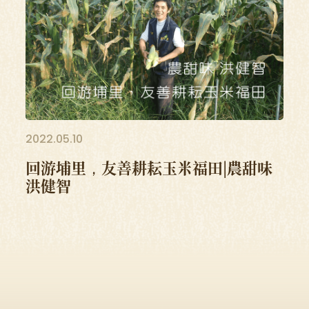
2022.05.10
回游埔里，友善耕耘玉米福田|農甜味
洪健智