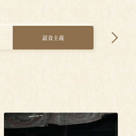
蔬食主義
青農