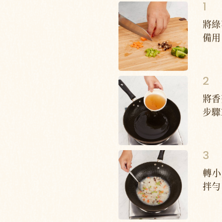
將綠
備用
將香
步驟
轉小
拌勻