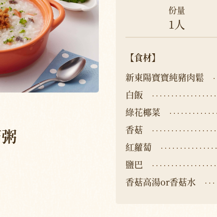
份量
1人
【食材】
新東陽寶寶純豬肉鬆
白飯
綠花椰菜
香菇
菇粥
紅蘿蔔
鹽巴
香菇高湯or香菇水