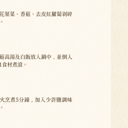
花葉菜、香菇、去皮紅蘿蔔剁碎
。
菇高湯及白飯放入鍋中，並倒入
1食材煮滾。
火烹煮5分鐘，加入少許鹽調味
。