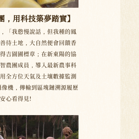
團，用科技築夢踏實】
，「我憨慢說話，但我種的鳳
善待土地，大自然便會回饋香
得吉園圃標章；在新東陽的協
智農團成員，導入最新農事科
用全方位天氣及土壤數據監測
時攝像機，傳輸到區塊鏈溯源履歷
安心看得見!