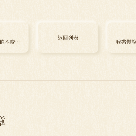
返回列表
福伯不咬嘴
我憨慢說
章