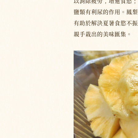
以消除疲勞，增進食慾；
鹽類有利尿的作用。鳳梨
有助於解決夏暑食慾不振
親手栽出的美味匯集。