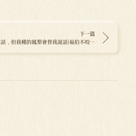
下一篇
話，但我種的鳳梨會替我說話|福伯不咬嘴
鳳梨 康朝宗