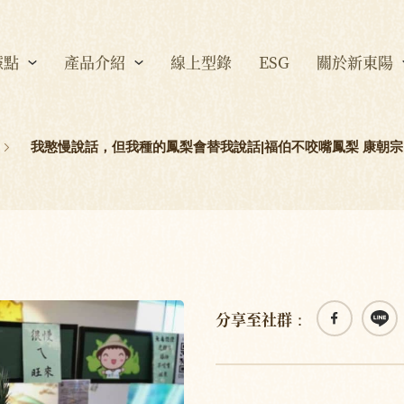
據點
產品介紹
線上型錄
ESG
關於新東陽
我憨慢說話，但我種的鳳梨會替我說話|福伯不咬嘴鳳梨 康朝宗
分享至社群：