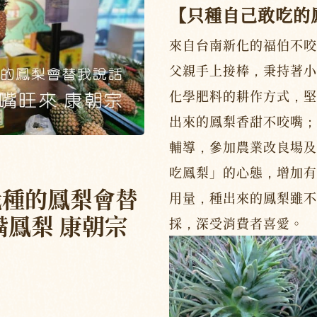
【只種自己敢吃的
來自台南新化的福伯不咬
父親手上接棒，秉持著小
化學肥料的耕作方式，堅
出來的鳳梨香甜不咬嘴；
輔導，參加農業改良場及
吃鳳梨」的心態，增加有
我種的鳳梨會替
用量，種出來的鳳梨雖不
嘴鳳梨 康朝宗
採，深受消費者喜愛。