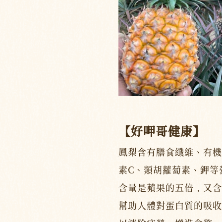
【好呷哥健康】
鳳梨含有膳食纖維、有機
素C、類胡蘿蔔素、鉀等
含量是蘋果的五倍，又含
幫助人體對蛋白質的吸收