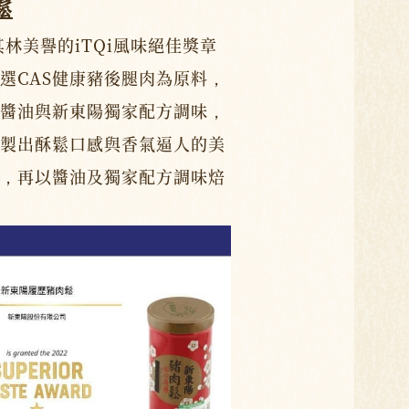
鬆
其林美譽的iTQi風味絕佳獎章
選CAS健康豬後腿肉為原料，
醬油與新東陽獨家配方調味，
製出酥鬆口感與香氣逼人的美
，再以醬油及獨家配方調味焙