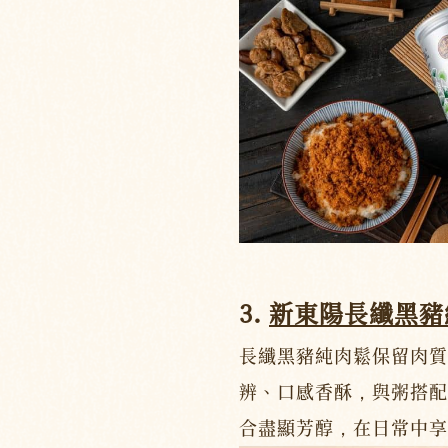
3.
新東陽長纖黑豬
長纖黑豬純肉鬆保留肉質
辨、口感香酥，與粥搭配
合盡顯芳醇，在日常中享