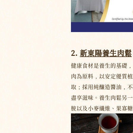
2.
新東陽養生肉鬆
健康食材是養生的基礎，
肉為原料，以安定優質植
取；採用純釀造醬油，不
盡享滋味。養生肉鬆另一
胺以及小麥纖維、果寡糖