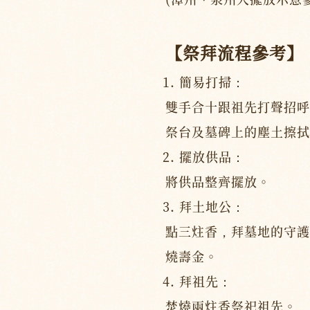
【祭拜流程參考】
簡易打掃：
雙手合十跟祖先打聲招呼
祭台及墓碑上的塵土擦拭
擺放供品：
將供品整齊擺放。
拜土地公：
點三炷香，拜墓地的守護
燒壽金。
拜祖先：
焚燒兩炷香祭祀祖先。