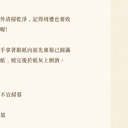
外清掃乾淨，記得周遭也要收
喔!
手拿著銀紙向祖先稟報已圓滿
紙，燒完後於紙灰上倒酒。
者不宜掃墓
掃墓