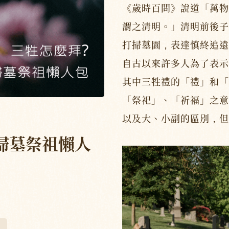
《歲時百問》說道「萬物
謂之清明。」清明前後子
打掃墓園，表達慎終追遠
自古以來許多人為了表示
其中三牲禮的「禮」和「
「祭祀」、「祈福」之意
以及大、小副的區別，但
掃墓祭祖懶人