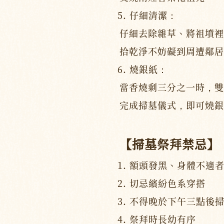
仔細清潔：
仔細去除雜草、將祖墳裡
拾乾淨不妨礙到周遭鄰居
燒銀紙：
當香燒剩三分之一時，雙
完成掃墓儀式，即可燒銀
【掃墓祭拜禁忌】
額頭發黑、身體不適
切忌繽紛色系穿搭
不得晚於下午三點後
祭拜時長幼有序