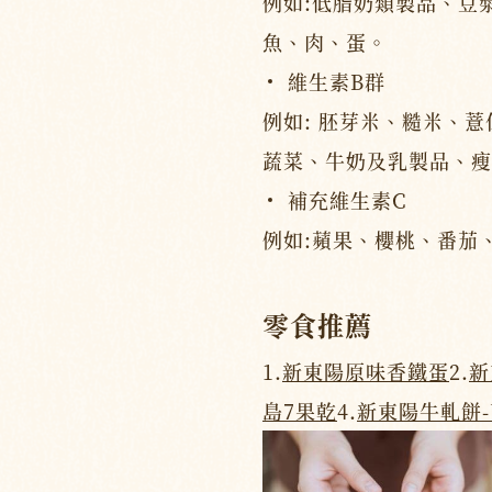
例如:低脂奶類製品、豆
魚、肉、蛋。
維生素B群
例如: 胚芽米、糙米、
蔬菜、牛奶及乳製品、瘦
補充維生素C
例如:蘋果、櫻桃、番茄
零食推薦
1.
新東陽原味香鐵蛋
2.
新
島7果乾
4.
新東陽牛軋餅