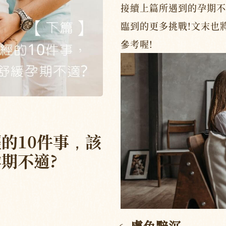
接續上篇所遇到的孕期不
臨到的更多挑戰!文末也
參考喔!
的10件事，該
期不適?
膚色黯沉