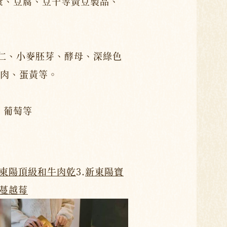
漿、豆腐、豆干等黃豆製品、
薏仁、小麥胚芽、酵母、深綠色
肉、蛋黃等。
、葡萄等
東陽頂級和牛肉乾
3.
新東陽寶
-蔓越莓