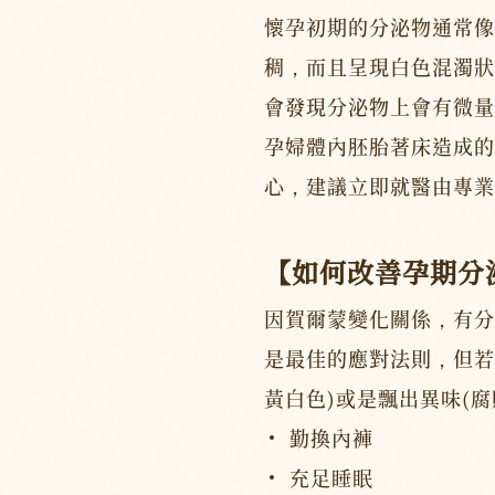
懷孕初期的分泌物通常像
稠，而且呈現白色混濁狀
會發現分泌物上會有微量
孕婦體內胚胎著床造成的
心，建議立即就醫由專業
【如何改善孕期分
因賀爾蒙變化關係，有分
是最佳的應對法則，但若
黃白色)或是飄出異味(
勤換內褲
充足睡眠