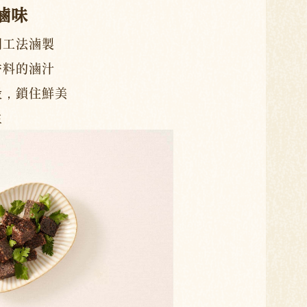
滷味
門工法滷製
香料的滷汁
段，鎖住鮮美
生