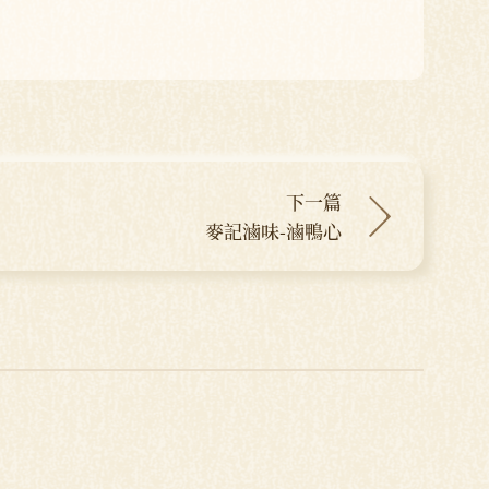
下一篇
麥記滷味-滷鴨心