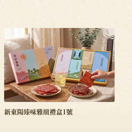
新東陽臻味雅緻禮盒1號