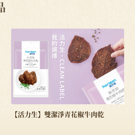
品
【活力生】雙潔淨青花椒牛肉乾