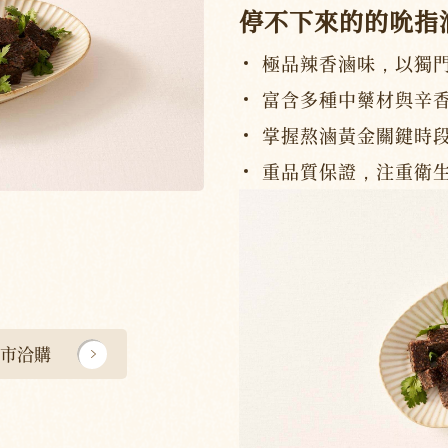
停不下來的的吮指
極品辣香滷味，以獨
富含多種中藥材與辛
掌握熬滷黃金關鍵時
重品質保證，注重衛
市洽購