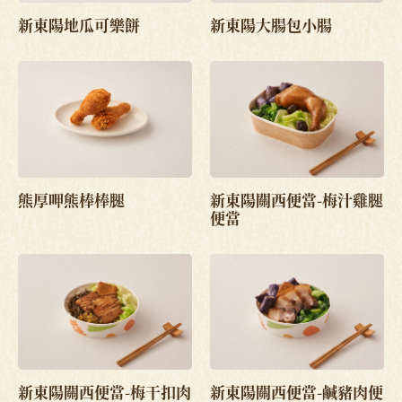
新東陽地瓜可樂餅
新東陽大腸包小腸
熊厚呷熊棒棒腿
新東陽關西便當-梅汁雞腿
便當
新東陽關西便當-梅干扣肉
新東陽關西便當-鹹豬肉便