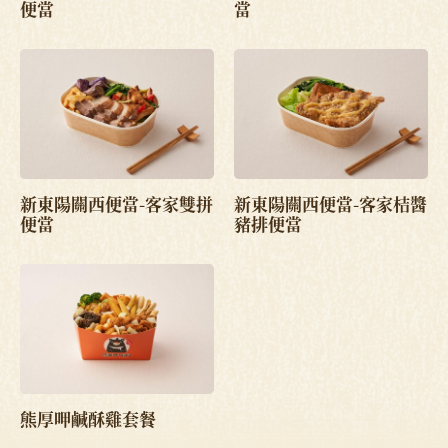
便當
當
新東陽關西便當-客家雙拼
新東陽關西便當-客家桔醬
便當
豬排便當
熊厚呷鹹酥雞套餐