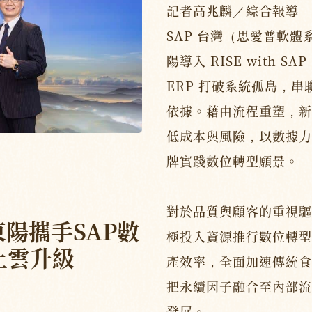
記者高兆麟／綜合報導
SAP 台灣（思愛普軟
陽導入 RISE with SA
ERP 打破系統孤島，
依據。藉由流程重塑，新
低成本與風險，以數據力
牌實踐數位轉型願景。
對於品質與顧客的重視驅
東陽攜手SAP數
極投入資源推行數位轉型
上雲升級
產效率，全面加速傳統食
把永續因子融合至內部流
發展。