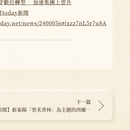
AP數位轉型 加速集團上雲升
ETtoday新聞
today.net/news/2400056#ixzz7nL5r7u8A
下一篇
新聞】新東陽「雲禾香林」為主題的西螺服
務區櫃位成打卡景點 深受民眾喜愛