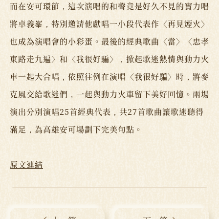
而在安可環節，這次演唱的和聲竟是好久不見的實力唱
將卓義峯，特別邀請他獻唱一小段代表作〈再見煙火〉
也成為演唱會的小彩蛋。最後的經典歌曲〈當〉〈忠孝
東路走九遍〉和〈我很好騙〉，掀起歌迷熱情與動力火
車一起大合唱，依照往例在演唱〈我很好騙〉時，將麥
克風交給歌迷們，一起與動力火車留下美好回憶。兩場
演出分別演唱25首經典代表，共27首歌曲讓歌迷聽得
滿足，為高雄安可場劃下完美句點。
原文連結