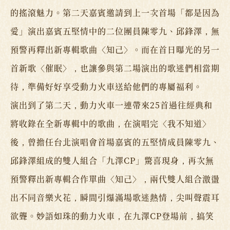
的搖滾魅力。第二天嘉賓邀請到上一次首場「都是因為
愛」演出嘉賓五堅情中的二位團員陳零九、邱鋒澤，無
預警再釋出新專輯歌曲〈知己〉。而在首日曝光的另一
首新歌〈催眠〉，也讓參與第二場演出的歌迷們相當期
待，準備好好享受動力火車送給他們的專屬福利。
演出到了第二天，動力火車一連帶來25首過往經典和
將收錄在全新專輯中的歌曲，在演唱完〈我不知道〉
後，曾擔任台北演唱會首場嘉賓的五堅情成員陳零九、
邱鋒澤組成的雙人組合「九澤CP」驚喜現身，再次無
預警釋出新專輯合作單曲〈知己〉，兩代雙人組合激盪
出不同音樂火花，瞬間引爆滿場歌迷熱情，尖叫聲震耳
欲聾。妙語如珠的動力火車，在九澤CP登場前，搞笑