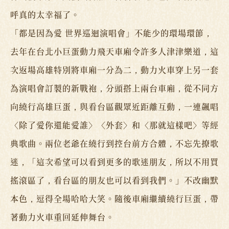
呼真的太幸福了。
「都是因為愛 世界巡迴演唱會」不能少的環場環節，
去年在台北小巨蛋動力飛天車廂令許多人津津樂道，這
次返場高雄特別將車廂一分為二，動力火車穿上另一套
為演唱會訂製的新戰袍，分頭搭上兩台車廂，從不同方
向繞行高雄巨蛋，與看台區觀眾近距離互動，一連飆唱
〈除了愛你還能愛誰〉〈外套〉和〈那就這樣吧〉等經
典歌曲。兩位老爺在繞行到控台前方合體，不忘先撩歌
迷，「這次希望可以看到更多的歌迷朋友，所以不用買
搖滾區了，看台區的朋友也可以看到我們。」不改幽默
本色，逗得全場哈哈大笑。隨後車廂繼續繞行巨蛋，帶
著動力火車重回延伸舞台。