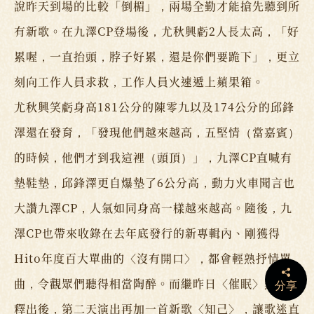
說昨天到場的比較「倒楣」，兩場全勤才能搶先聽到所
有新歌。在九澤CP登場後，尤秋興虧2人長太高，「好
累喔，一直抬頭，脖子好累，還是你們要跪下」，更立
刻向工作人員求救，工作人員火速遞上蘋果箱。
尤秋興笑虧身高181公分的陳零九以及174公分的邱鋒
澤還在發育，「發現他們越來越高，五堅情（當嘉賓）
的時候，他們才到我這裡（頭頂）」，九澤CP直喊有
墊鞋墊，邱鋒澤更自爆墊了6公分高，動力火車聞言也
大讚九澤CP，人氣如同身高一樣越來越高。隨後，九
澤CP也帶來收錄在去年底發行的新專輯內、剛獲得
Hito年度百大單曲的〈沒有開口〉，都會輕熟抒情單
曲，令觀眾們聽得相當陶醉。而繼昨日〈催眠〉無預警
分享
釋出後，第二天演出再加一首新歌〈知己〉，讓歌迷直