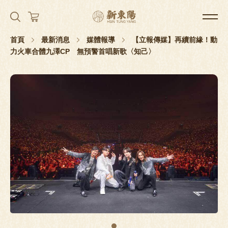
首頁
最新消息
媒體報導
【立報傳媒】再續前緣！動
力火車合體九澤CP 無預警首唱新歌〈知己〉