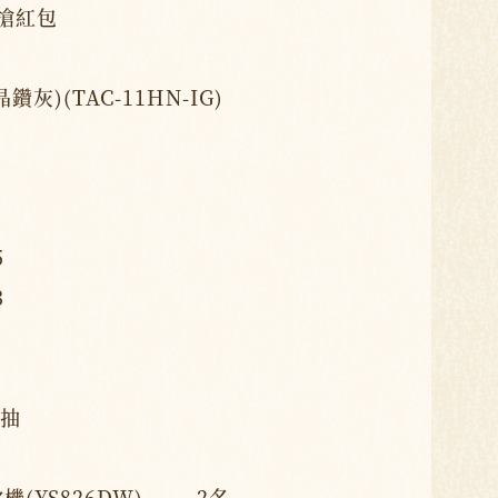
搶紅包
鑽灰)(TAC-11HN-IG)
5
3
抽
機(YS826DW) 2名