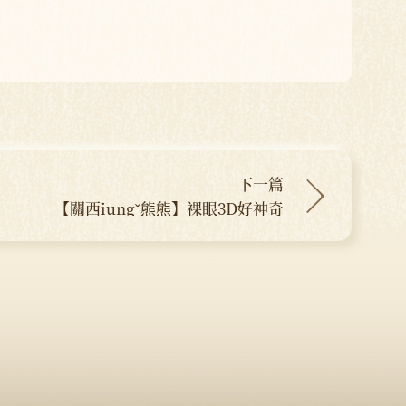
下一篇
【關西iungˇ熊熊】裸眼3D好神奇