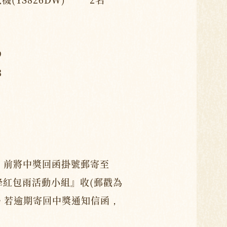
9
3
/20 前將中獎回函掛號郵寄至
降紅包雨活動小組』收(郵戳為
。若逾期寄回中獎通知信函，