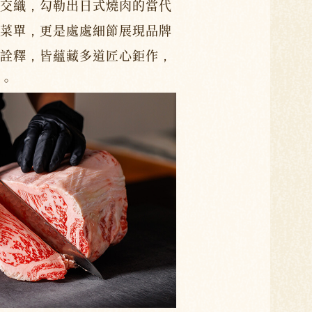
交織，勾勒出日式燒肉的當代
菜單，更是處處細節展現品牌
詮釋，皆蘊藏多道匠心鉅作，
。