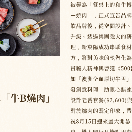
被譽為「餐桌上的和牛博
ー焼肉」，正式宣告品牌
飲品牌後，從空間設計、
升級。透過集團強大的研
理，新東陽成功串聯食材
方，將對美味的執著化為
貫職人精神與曾獲《50
如「澳洲全血厚切牛舌」
發創意料理「肋眼心醋凍
「牛B燒肉」
設計老饕套餐($2,600)
對於燒肉的既定印象，帶
祝8月15日迎來盛大開
惠，雙人同行且皆點用套