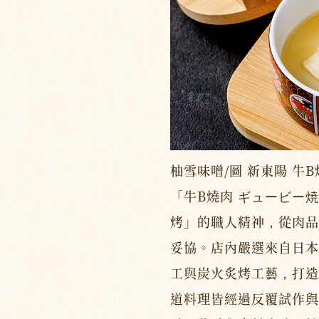
柚雪味噌/圖 新東陽 牛B
「牛B燒肉 ギュービー
烤」的職人精神，從肉品
妥協。店內嚴選來自日本
工與炭火炙烤工藝，打造
道料理皆經過反覆試作與