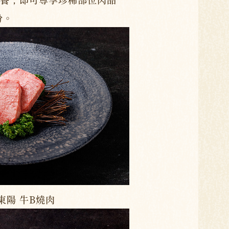
份。
東陽 牛B燒肉