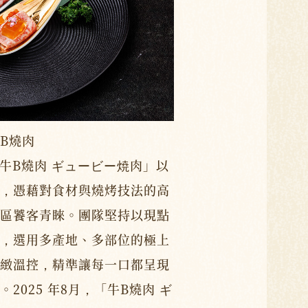
牛B燒肉
，「牛B燒肉 ギュービー焼肉」以
，憑藉對食材與燒烤技法的高
區饕客青睞。團隊堅持以現點
，選用多產地、多部位的極上
緻溫控，精準讓每一口都呈現
2025 年8月，「牛B燒肉 ギ