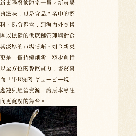
新東陽餐飲體系一員。新東陽
典滋味，更是食品產業中的標
料、熟食禮盒，到海內外零售
團以穩健的供應鏈管理與對食
其深厚的市場信賴。如今新東
更是一個持續創新、穩步前行
以全方位的餐飲實力，書寫屬
而「牛B燒肉 ギュービー焼
應鏈與經營資源，讓原本專注
向更寬廣的舞台。