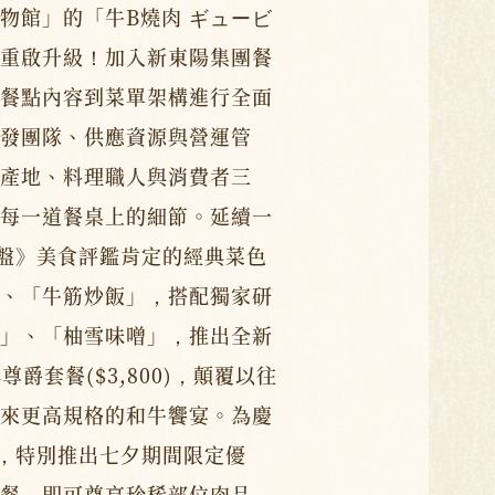
物館」的「牛B燒肉 ギュービ
重啟升級！加入新東陽集團餐
餐點內容到菜單架構進行全面
發團隊、供應資源與營運管
產地、料理職人與消費者三
每一道餐桌上的細節。延續一
0盤》美食評鑑肯定的經典菜色
、「牛筋炒飯」，搭配獨家研
」、「柚雪味噌」，推出全新
與尊爵套餐($3,800)，顛覆以往
來更高規格的和牛饗宴。為慶
幕，特別推出七夕期間限定優
餐，即可尊享珍稀部位肉品