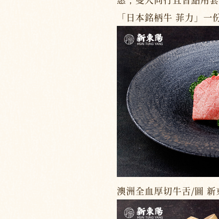
「日本銘柄牛 菲力」一
澳洲全血厚切牛舌/圖 新