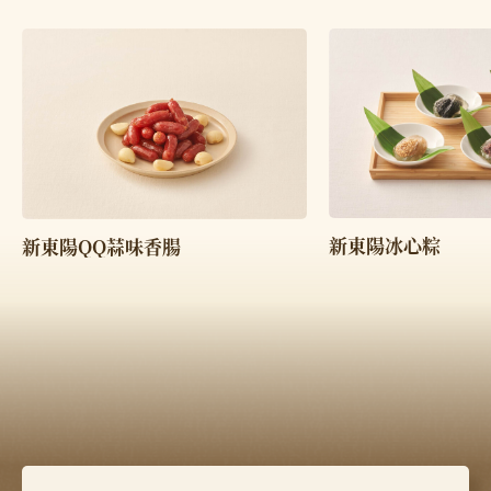
新東陽冰心粽
新東陽QQ蒜味香腸