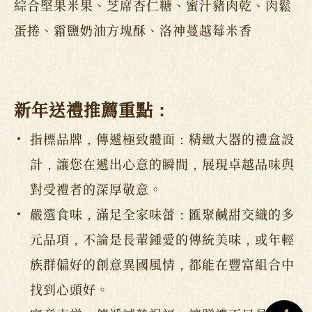
綜合堅果米果、芝席杏仁糖、蜜汁豬肉乾、肉鬆
蛋捲、霜鹽奶油方塊酥、洛神蔓越莓米香
新年送禮推薦重點：
指標品牌，傳遞極致體面：精緻大器的禮盒設
計，讓您在遞出心意的瞬間，展現卓越品味與
對受禮者的深厚敬意。
嚴選食味，滿足全家味蕾：匯聚鹹甜交織的多
元品項，不論是長輩鍾愛的傳統美味，或年輕
族群偏好的創意異國風情，都能在豐富組合中
找到心頭好。