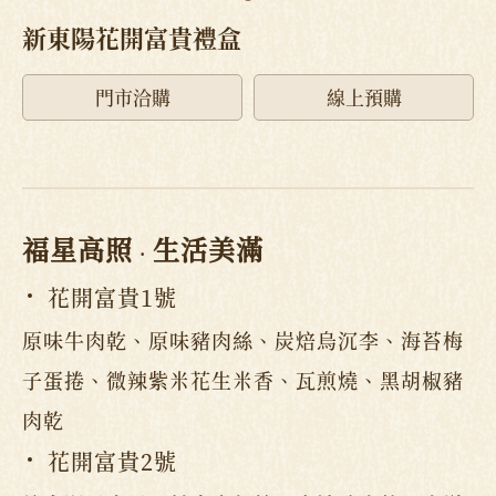
新東陽花開富貴禮盒
門市洽購
線上預購
福星高照
生活美滿
‧
花開富貴1號
原味牛肉乾、原味豬肉絲、炭焙烏沉李、海苔梅
子蛋捲、微辣紫米花生米香、瓦煎燒、黑胡椒豬
肉乾
花開富貴2號