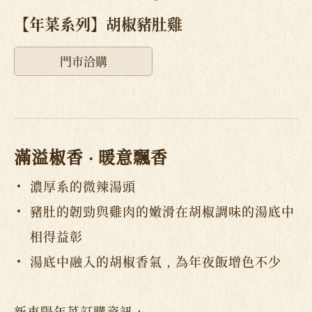
【年菜系列】胡椒豬肚雞
門市洽購
滿溢椒香 ‧ 暖意飄香
濃厚系的微辣湯頭
豬肚的韌勁與雞肉的嫩滑在胡椒調味的湯底中
相得益彰
湯底中融入的胡椒香氣，為年夜飯增色不少
新東陽年菜訂購資訊：