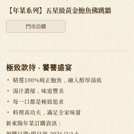
【年菜系列】五星級黃金鮑魚佛跳牆
門市洽購
極致款待
‧
饕餮盛宴
精選100%純正鮑魚，融入醇厚湯底
湯汁濃郁，味道豐美
每一口都是極致追求
料理真功夫，滿足全家味蕾
新東陽年菜訂購資訊：
預購日期:即日起-2026/2/1止