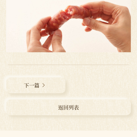
下一篇
返回列表