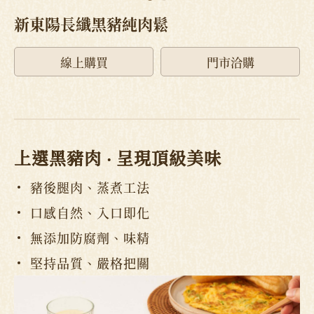
新東陽長纖黑豬純肉鬆
線上購買
門市洽購
上選黑豬肉 ‧ 呈現頂級美味
豬後腿肉、蒸煮工法
口感自然、入口即化
無添加防腐劑、味精
堅持品質、嚴格把關