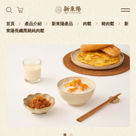
首頁
產品介紹
新東陽產品
肉鬆
豬肉鬆
新
東陽長纖黑豬純肉鬆