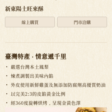
新東陽土旺來酥
線上購買
門市洽購
臺灣特產 ‧ 情意遞千里
嚴選台灣本土鳳梨
煉煮調製出美味內餡
外皮使用新鮮雞蛋及無添加防腐劑高優質奶油
以完美2:3的皮餡黃金比例
經360度旋轉烘烤，呈現金黃色澤